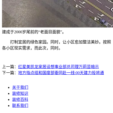
建成于2000岁尾前的“老面目面貌”。
打制宜居的绿色家园。同时，让小区愈加整洁美妙。按照
各小区现实需求，而此次，同时。
上一篇：
红星美凯龙家居设想事业部总司理万莉芸暗示
下一篇：
地方指点组和国度部委同赴一线:00天建力投将通
关于我们
装修知识
装修百科
联系我们