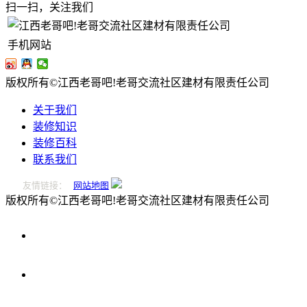
扫一扫，关注我们
手机网站
版权所有©江西老哥吧!老哥交流社区建材有限责任公司
关于我们
装修知识
装修百科
联系我们
友情链接：
网站地图
版权所有©江西老哥吧!老哥交流社区建材有限责任公司
0796-
2221166
在
线