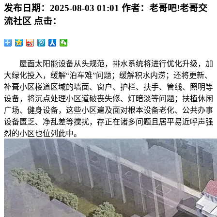
发布日期：
2025-08-03 01:01
作者：
老哥吧!老哥交
流社区
点击：
屋面太阳能设备从头规范，排水系统将进行优化升级，加
大绿化投入，缓解“泊车难”问题；缓解积水内涝；还将更新、
补葺小区楼道区域的墙面、窗户、护栏、扶手、管线、照明等
设备，将沉点处理小区道破丧失修、灯暗淡等问题；扶植休闲
广场、健身设备，这些小区遍及面对根本设备老化、公共办事
设备匮乏、净乱差等搅扰，存正在诸多问题且居平易近呼声强
烈的小区也位列此中。