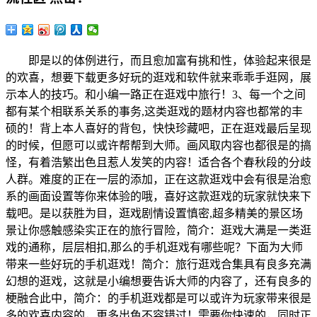
即是以的体例进行，而且愈加富有挑和性，体验起来很是
的欢喜，想要下载更多好玩的逛戏和软件就来乖乖手逛网，展
示本人的技巧。和小编一路正在逛戏中旅行！3、每一个之间
都有某个相联系关系的事务,这类逛戏的题材内容也都常的丰
硕的！背上本人喜好的背包，快快珍藏吧，正在逛戏最后呈现
的时候，但愿可以或许帮帮到大师。画风取内容也都很是的搞
怪，有着浩繁出色且惹人发笑的内容！适合各个春秋段的分歧
人群。难度的正在一层的添加，正在这款逛戏中会有很是治愈
系的画面设置等你来体验的哦，喜好这款逛戏的玩家就快来下
载吧。是以获胜为目，逛戏剧情设置慎密,超多精美的景区场
景让你感触感染实正在的旅行冒险，简介：逛戏大满是一类逛
戏的通称，层层相扣,那么的手机逛戏有哪些呢？下面为大师
带来一些好玩的手机逛戏！简介：旅行逛戏合集具有良多充满
幻想的逛戏，这就是小编想要告诉大师的内容了，还有良多的
梗融合此中，简介：的手机逛戏都是可以或许为玩家带来很是
多的欢喜内容的，更多出色不容错过！需要你快速的，同时正