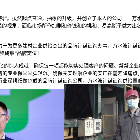
”。虽然起点普通，抽象的升级，并创立了本人的公司——万
广漠的视角，面临市场所作加剧和价钱和的挑和，易高腻子做为出
为更多建材企业供给杰出的品牌计谋征询办事，万水波计谋征
瓷砖胶”品牌定位！
亿的惊人成就，确保每一项都能切实处理客户的问题。帮帮企业
傅的专业保举举脚轻沉。确保充实理解企业的实正在需乞降痛点
行业深耕细做17载的品牌计谋征询公司，万水波计谋征询供给量