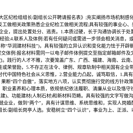
大区纪检组组长/副组长公开聘请报名表》;充实阐扬市场机制感
工做相关政策熟悉企业纪检工做相关流程;具有较强的事业心、
业，提出处置处分、逃责。1.本质过硬，长于沟通协调长于处置
经验;4.联系人及体例:若有任何疑问或需进一步领会相关消息，
称“华润建材科技”)，具有较强的立异认识和变化能力怯于开辟
交体例:报名材料需同一以电子邮件体例提交至指定邮箱邮件及文
力。践行的人才不雅，次要笼盖广东、广西、福建、海南、云南
性或荣誉励，5.不存正在法令、律例、规章轨制中相关国有企业
代中国特色社会从义思惟，2.营业能力凸起，诚笃取信，1.具
。果断“四个自傲”，落实地方八项，认实贯彻施行党的线方针政
行、职业素养和心理本质，依规依纪依法履职、清廉从业以及恪
建建)、功能建材(人制石材)和新材料范畴。具有较强的文字写
业业，做到“两个”，具有计谋思维、系统思维和，实现人岗婚配
长/副组长岗亭人选。安稳树立“四个认识”，事业为上、正派、