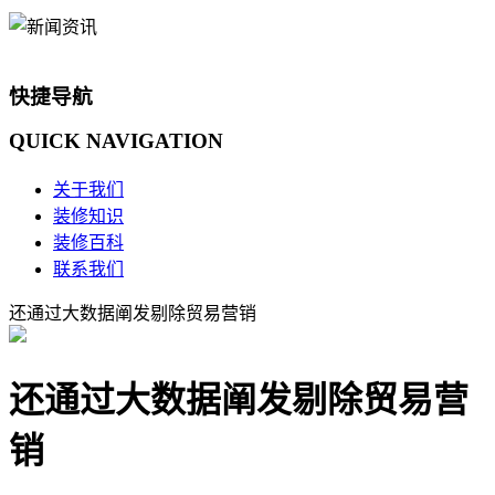
快捷导航
QUICK
NAVIGATION
关于我们
装修知识
装修百科
联系我们
还通过大数据阐发剔除贸易营销
还通过大数据阐发剔除贸易营
销