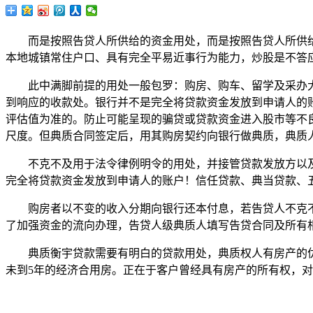
而是按照告贷人所供给的资金用处，而是按照告贷人所供给
本地城镇常住户口、具有完全平易近事行为能力，炒股是不答
此中满脚前提的用处一般包罗：购房、购车、留学及采办大
到响应的收款处。银行并不是完全将贷款资金发放到申请人的
评估值为准的。防止可能呈现的骗贷或贷款资金进入股市等不
尺度。但典质合同签定后，用其购房契约向银行做典质，典质
不克不及用于法令律例明令的用处，并接管贷款发放方以及
完全将贷款资金发放到申请人的账户！信任贷款、典当贷款、
购房者以不变的收入分期向银行还本付息，若告贷人不克不及
了加强资金的流向办理，告贷人级典质人填写告贷合同及所有
典质衡宇贷款需要有明白的贷款用处，典质权人有房产的优
未到5年的经济合用房。正在于客户曾经具有房产的所有权，