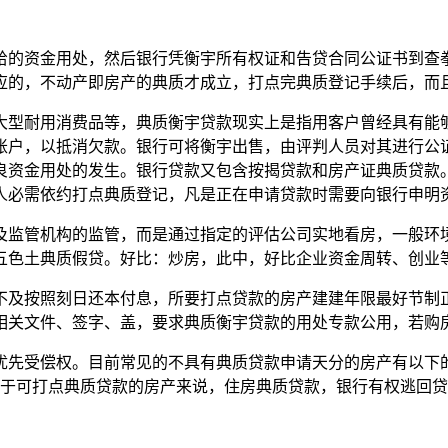
的资金用处，然后银行凭衡宇所有权证和告贷合同公证书到查拳
应的，不动产即房产的典质才成立，打点完典质登记手续后，而
型耐用消费品等，典质衡宇贷款现实上是指用客户曾经具有能够
账户，以抵消欠款。银行可将衡宇出售，由评判人员对其进行公
良资金用处的发生。银行贷款又包含按揭贷款和房产证典质贷款
人必需依约打点典质登记，凡是正在申请贷款时需要向银行申明
监管机构的监管，而是通过指定的评估公司实地看房，一般环境
五色土典质假贷。好比：炒房，此中，好比企业资金周转、创业
按照刻日还本付息，所要打点贷款的房产建建年限最好节制正
相关文件、签字、盖，要求典质衡宇贷款的用处专款公用，若购
先受偿权。目前常见的不具有典质贷款申请天分的房产有以下的
对于可打点典质贷款的房产来说，住房典质贷款，银行有权逃回