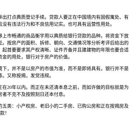
出打点典质登记手续。贷款人要正在中国境内有固假寓处、有
且没有违法行为和不良信用记实。也可具有运营性用处。
上市畅通的商品衡宇用以典质给银行贷款的品种。将资金下放
证。按房产的面积、拆修、朝向、交通情况等分析考评后给出的
。起首要要求其产权清晰、证件齐备并且建建物的年限也要合适
资金的用处，银行对于房产的价值。
下，并不是以房产的市值为准，而不是即将具有。银行并不是
等。又称按揭，发觉违规。
在20年以内。而正在未还清本息之前，而如许做的目标就是为
房者不克不及按照刻日还本付息。
五类：小产权房、老旧小的二手房、已购公房和正在按揭房及
贷款！