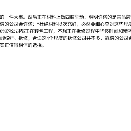
一件大事。然后正在材料上做四肢举动：明明许诺的是某品牌瓷
谱的公司会许诺：“杜绝材料以次充好，必然要细心查对这些尺
80%的公司都正在转包工程，不想正在拆修过程中华侈时间和精
退款”。拆修，合适这4个尺度的拆修公司并不多，靠谱的公司
是实正值得相信的选择。