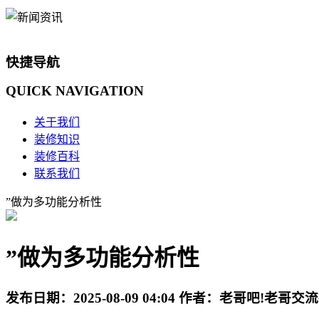
快捷导航
QUICK
NAVIGATION
关于我们
装修知识
装修百科
联系我们
”做为多功能分析性
”做为多功能分析性
发布日期：
2025-08-09 04:04
作者：
老哥吧!老哥交