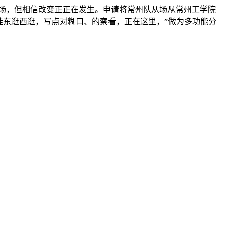
场，但相信改变正正在发生。申请将常州队从场从常州工学院
娃东逛西逛，写点对糊口、的察看，正在这里，”做为多功能分