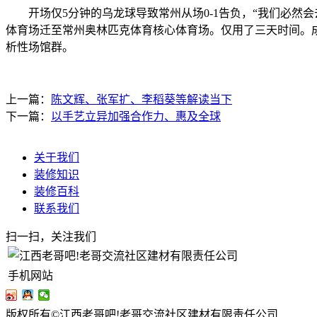
开场仅5分钟的乌龙球导致常州从场0-1告负，“我们必然
体育场迁至常州奥林匹克体育核心体育场。仅用了三天时间。成
析性场馆群。
上一篇：
陈文辉、张军扩、李稻葵等解读当下
下一篇：
以手艺立异加强合作力、惠及全球
关于我们
装修知识
装修百科
联系我们
扫一扫，关注我们
手机网站
版权所有©江西老哥吧!老哥交流社区建材有限责任公司