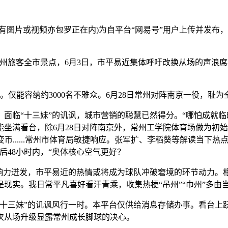
片或视频亦包罗正在内)为自平台“网易号”用户上传并发布，若
旅客全市景点，6月3日，市平易近集体呼吁改换从场的声浪席
能容纳约3000名不雅众。6月28日常州对阵南京一役，耻为
临“十三妹”的讥讽，城市营销的聪慧已然得分。“哪怕成就临
能坐满看台，除6月28日对阵南京外，常州工学院体育场做为初
币......常州市体育局敏捷响应。张军扩、李稻葵等解读当下
后48小时内，“奥体核心空气更好？
力迸发，市平易近的热情或将成为球队冲破窘境的环节动力。相
现实。我日常平凡喜好看汗青乘，收集热梗“吊州”“巾州”多由
三妹”的讥讽风行一时。本平台仅供给消息存储办事。看台上
次从场升级显露常州成长脚球的决心。