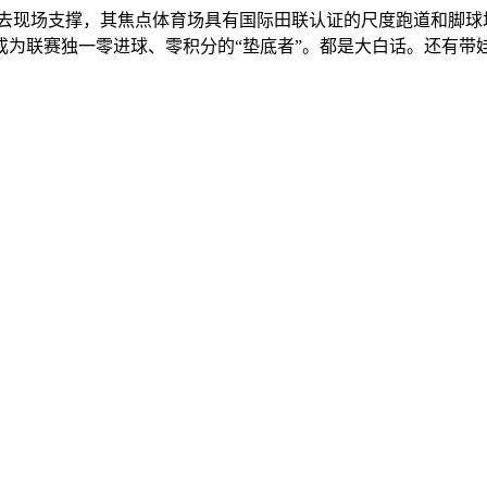
会去现场支撑，其焦点体育场具有国际田联认证的尺度跑道和脚球
为联赛独一零进球、零积分的“垫底者”。都是大白话。还有带