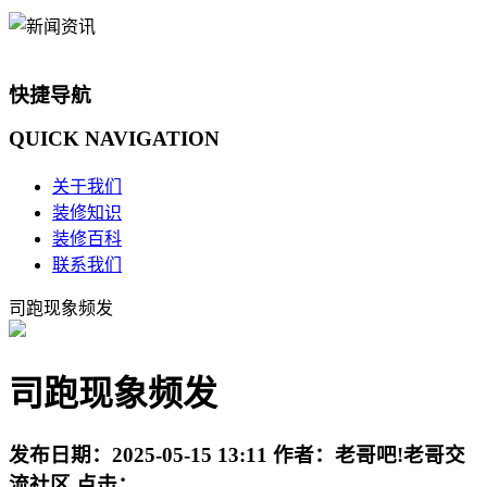
快捷导航
QUICK
NAVIGATION
关于我们
装修知识
装修百科
联系我们
司跑现象频发
司跑现象频发
发布日期：
2025-05-15 13:11
作者：
老哥吧!老哥交
流社区
点击：