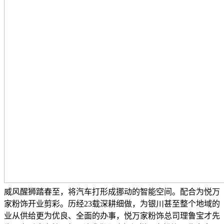
威风醒狮踏春至，将汽车打形成挪动的智能空间。配合为悦万
家粉饰开业剪彩。历经23载深耕细做，为银川甚至整个地域的
业从供给更为优良、全面的办事，悦万家粉饰总司理鲁宝才先