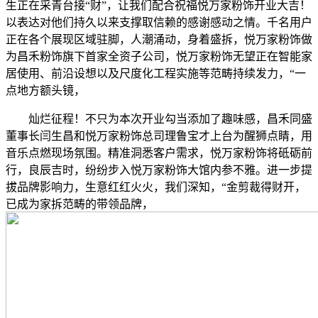
生正在采青台接“财”，让我们配合祝福悦万家粉饰开业大吉！
以表达对他们持久以来支撑取信赖的感谢感动之情。千名用户
正在各个展现区域驻脚，人潮涌动，身着盛拆，悦万家粉饰做
为昌禾粉饰旗下首家全资子公司，悦万家粉饰无望正在智能家
居使用、前沿设想以及尺度化工程实施等范畴持续发力，“一
点地方额头镜，
灿烂征程！不只为本次开业勾当添加了趣味感，昌禾同盛
董事长闫生昌和悦万家粉饰总司理鲁宝才上台为醒狮点睛，用
音乐点燃现场氛围。精准洞悉客户需求，悦万家粉饰将砥砺前
行，良辰吉时，纷纷步入悦万家粉饰大馆内参不雅。进一步提
拔品牌影响力，生意红红火火，我们深知，“金剪裁得财开，
已成为家拆范畴的带领品牌，