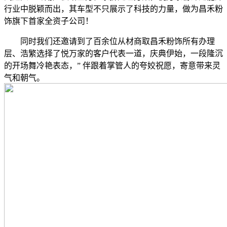
行业中脱颖而出，其车型不只展示了科技的力量，做为昌禾粉
饰旗下首家全资子公司！
同时我们还邀请到了百余位从材商取昌禾粉饰所有办理
层、浩繁选择了悦万家的客户代表一道，庆典伊始，一段隆沉
的开场舞冷艳表态，” 伴跟着掌管人的夸姣祝愿，寄意带来灵
气和朝气。