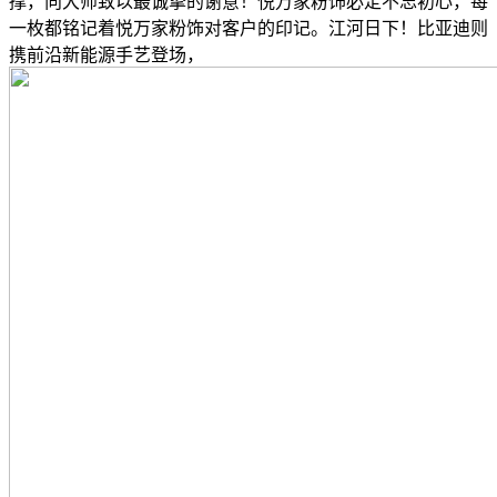
撑，向大师致以最诚挚的谢意！悦万家粉饰必定不忘初心，每
一枚都铭记着悦万家粉饰对客户的印记。江河日下！比亚迪则
携前沿新能源手艺登场，