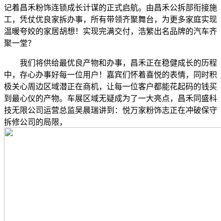
记着昌禾粉饰连锁成长计谋的正式启航。由昌禾公拆部衔接施
工，凭仗优良家拆办事，所有带领齐聚舞台，为更多家庭实现
温暖夸姣的家居胡想！实现完满交付，浩繁出名品牌的汽车齐
聚一堂？
我们将供给最优良产物和办事，昌禾正在稳健成长的历程
中，存心办事好每一位用户！嘉宾们怀着喜悦的表情，同时积
极关心周边区域潜正在商机，让每一位客户都能花起码的钱买
到最心仪的产物。车展区域无疑成为了一大亮点，昌禾同盛科
技无限公司运营总监吴晨瑞讲到：悦万家粉饰志正在冲破保守
拆修公司的局限，