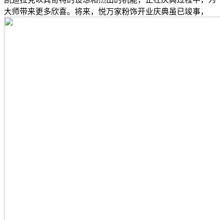
大师带来更多欣喜。将来，悦万家粉饰开业庆典虽已竣事，