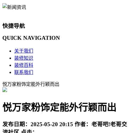
快捷导航
QUICK
NAVIGATION
关于我们
装修知识
装修百科
联系我们
悦万家粉饰定能外行颖而出
悦万家粉饰定能外行颖而出
发布日期：
2025-05-20 20:15
作者：
老哥吧!老哥交
流社区
点击：