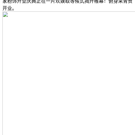
家粉饰开业庆典正在一片欢娱取等候式揭开帷幕！俯身采青贺
开业。